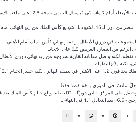
وودع الأصفر منافسات البطولة من الدور نصف النهائي، بعد هزيمته الأربعاء أمام كاواساكي فرونت
في موسم 2010ـ2011، بدأت سلسلة الإخفاقات الآسيوية بخروج النصر من دور الـ 16، ليتبع ذلك بتوديع كأس الملك من ربع النه
محليًّا، حقق وصافة الدور
النهائي.