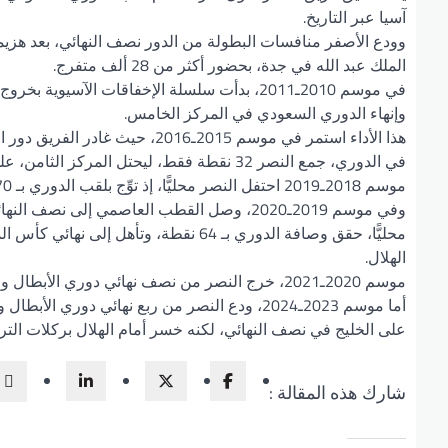
آسيا عبر التاريخ.
الملك عبد الله في جدة، بحضور أكثر من 28 ألف متفرج.
وإنهاء الدوري السعودي في المركز الخامس.
هذا الأداء استمر في موسم 2015ـ2016، حيث غادر الفريق دور المجموعات في دوري الأبطال، وخسر نهائي كأس الملك أمام الأهلي.
في الدوري، جمع النصر 32 نقطة فقط، ليحتل المركز الثامن، على الرغم من انتصاره العريض 5ـ0 على الاتحاد.
موسم 2018ـ2019 احتفل النصر محليًّا، إذ توِّج بلقب الدوري بـ 70 نقطة، لكنه واصل معاناته القارية بخروجه من ربع نهائي دوري الأبطال.
وفي موسم 2019ـ2020، وصل القطب العاصمي إلى نصف النهائي، لكنه ودَّع البطولة.
الهلال.
موسم 2020ـ2021، خرج النصر من نصف نهائي دوري الأبطال وحلَّ سادسًا في الدوري بـ 46 نقطة فقط.
على الخليج في نصف النهائي، لكنه خسر أمام الهلال بركلات الترجيح «5ـ6» بعد التعادل 1ـ1 في 
شارك هذه المقالة :