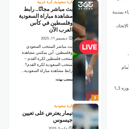
كرة سعودية
,
كرة عربية
بث مباشر مجانًا.. رابط
ال الياباني بنتيجة 3ـ2، على ملعب الإنماء بمدينة
مشاهدة مباراة السعودية
وفلسطين في كأس
ائي أمام الاتحاد،
العرب الآن
ديسمبر 11, 2025
بث مباشر المنتخب السعودي
وفلسطين.. أين يمكنني مشاهدة
‎‎منتخب فلسطين لكرة القدم –
منتخب السعودية لكرة القدم؟
ي بـ 64 نقطة، وتأهل إلى نهائي كأس الملك بعد فوزه 2ـ1 على الأهلي في نصف النهائي، لكنه خسر الختام 1ـ2 أمام
رابط مشاهدة مباراة السعودية…
معجب بهذه:
أما موسم 2023ـ2024، ودع النصر من ربع نهائي دوري الأبطال وحصل على المركز الثاني دوريًّا بـ 82 نقطة، وبلغ ختام كأس الملك بعد فوزه 3ـ1
2
كرة سعودية
نيمار يعترض على تعيين
جيسوس
مايو 5, 2025