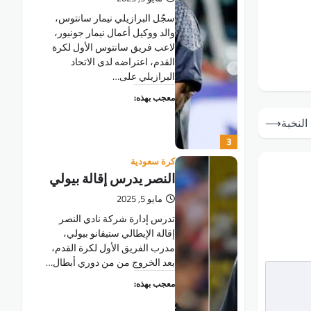
سجّل البرازيلي نيمار سانتوس،
والد ووكيل أعمال نيمار جونيور،
لاعب فريق سانتوس الأول لكرة
القدم، اعتراضه لدى الاتحاد
البرازيلي على…
معجب بهذه:
النخبة
⟶
3
كرة سعودية
النصر يدرس إقالة بيولي
مايو 5, 2025
تدرس إدارة شركة نادي النصر
إقالة الإيطالي ستيفانو بيولي،
مدرب الفريق الأول لكرة القدم،
بعد الخروج من من دوري أبطال…
معجب بهذه: