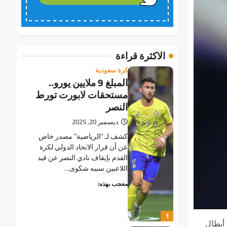
الاكثرة قراءة
كرة سعودية
المبلغ 9 ملايين يورو..
مستحقات لابورت تورط
النصر
ديسمبر 20, 2025
كشف لـ “الرياضية” مصدر خاص
عن أن قرار الاتحاد الدولي لكرة
القدم بإيقاف نادي النصر عن قيد
اللاعبين سببه شكوى…
معجب بهذه:
1
 فيها دوري أبطال