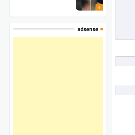
4
adsense