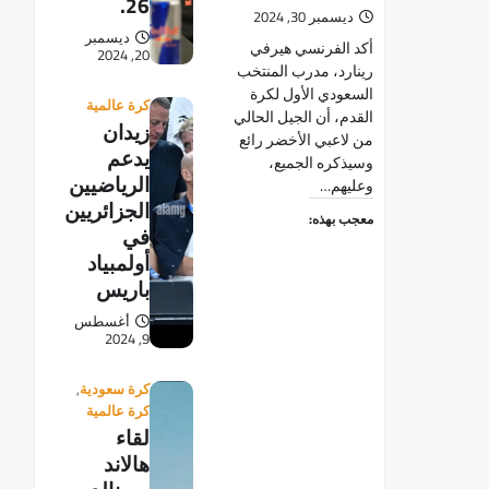
26.
ديسمبر 30, 2024
ديسمبر
أكد الفرنسي هيرفي
20, 2024
رينارد، مدرب المنتخب
السعودي الأول لكرة
كرة عالمية
القدم، أن الجيل الحالي
زيدان
من لاعبي الأخضر رائع
يدعم
وسيذكره الجميع،
الرياضيين
وعليهم…
الجزائريين
معجب بهذه:
في
أولمبياد
باريس
أغسطس
9, 2024
كرة سعودية
,
كرة عالمية
لقاء
هالاند