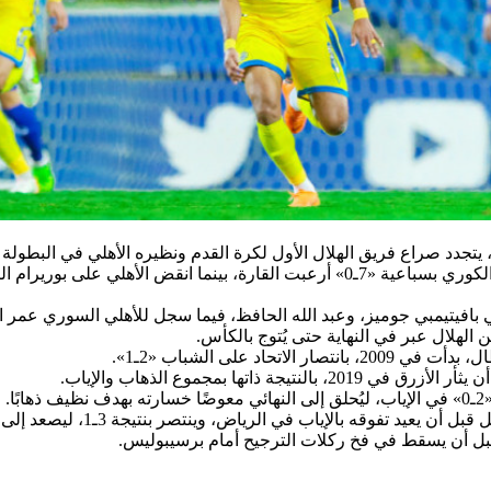
ريرام التايلندي بثلاثية قاتلة.
الهلال عبر في النهاية حتى يُتوج بالكأس.