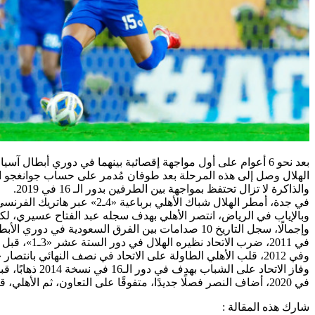
بعد نحو 6 أعوام على أول مواجهة إقصائية بينهما في دوري أبطال آسيا، يتجدد صراع فريق الهلال الأول لكرة القدم ونظيره الأهلي في البطولة القارية، الثلاثاء، حين يلتقيان بدور الأربعة في جدة.
الهلال وصل إلى هذه المرحلة بعد طوفان مُدمر على حساب جوانغجو الكوري بسباعية «7ـ0» أرعبت القارة، بينما انقض الأهلي على بو
والذاكرة لا تزال تحتفظ بمواجهة بين الطرفين بدور الـ 16 في 2019.
في جدة، أمطر الهلال شباك الأهلي برباعية «4ـ2» عبر هاتريك الفرنسي بافيتيمبي جوميز، وعبد الله الحافظ، فيما سجل للأهلي السوري عمر السومة، والرأس الأخضري دجانيني تافاريس.
وبالإياب في الرياض، انتصر الأهلي بهدف سجله عبد الفتاح عسيري، لكن 
وإجمالًا، سجل التاريخ 10 صدامات بين الفرق السعودية في دوري الأبطال، بدأت في 2009، بانتصار الاتحاد على الشباب «2ـ1».
في 2011، ضرب الاتحاد نظيره الهلال في دور الستة عشر «3ـ1»، قبل أن يثأر الأزرق في 2019، بالنتيجة ذاتها بمجموع الذهاب والإياب.
وفي 2012، قلب الأهلي الطاولة على الاتحاد في نصف النهائي بانتصار «2ـ0» في الإياب، ليُحلق إلى النهائي معوضًا خسارته بهدف نظيف ذهابًا.
وفاز الاتحاد على الشباب بهدف في دور الـ16 في نسخة 2014 ذهابًا، قبل قبل أن يعيد تفوقه بالإياب في الرياض، وينتصر بنتيجة 3ـ1، ليصعد إلى ربع النهائي.
في 2020، أضاف النصر فصلًا جديدًا، متفوقًا على التعاون، ثم الأهلي، قبل أن يسقط في فخ ركلات الترجيح أمام برسيبوليس.
شارك هذه المقالة :