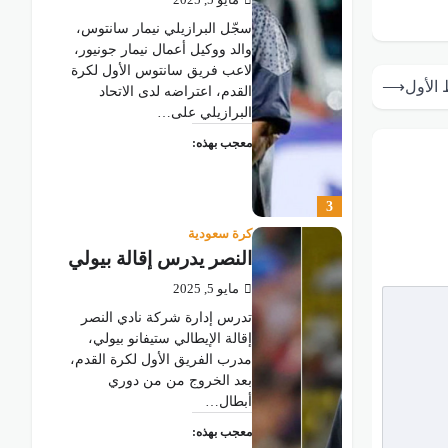
مايو 5, 2025
سجّل البرازيلي نيمار سانتوس،
والد ووكيل أعمال نيمار جونيور،
لاعب فريق سانتوس الأول لكرة
 الأول
⟶
القدم، اعتراضه لدى الاتحاد
البرازيلي على…
معجب بهذه:
3
كرة سعودية
النصر يدرس إقالة بيولي
مايو 5, 2025
تدرس إدارة شركة نادي النصر
إقالة الإيطالي ستيفانو بيولي،
مدرب الفريق الأول لكرة القدم،
بعد الخروج من من دوري
أبطال…
معجب بهذه: