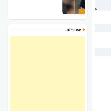
4
adsense