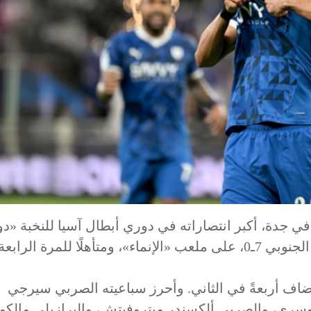
 في جدة، أكبر انتصاراته في دوري أبطال آسيا للنخبة «د
الأبطال سابقًا»، مكتسحًا جوانغجو إف سي الكوري الجنوبي 7ـ0، على ملعب «الإنماء»، ومتأهلًا للمرة 
أضاف أربعةً في الثاني. وأحرز سباعيته الصربي سيرجي
وسري، والصربي ألكسندر ميتروفيتش، والبرازيلي مالكو