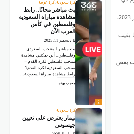
كرة سعودية
,
كرة عربية
بث مباشر مجانًا.. رابط
وطابقَ الفريق فوزَه الأكبر على صعيد البطولة، الذي حقَّقه بالنتيجة ذاتها على الدحيل القطري، في 26 فبراير 2023،
مشاهدة مباراة السعودية
وفلسطين في كأس
العرب الآن
ستقبل هدفًا، فيما بقيت
ديسمبر 11, 2025
بث مباشر المنتخب السعودي
وفلسطين.. أين يمكنني مشاهدة
 البطولة، التي انطلقت موسم 2002ـ2003، وتغيَّرت بعض
‎‎منتخب فلسطين لكرة القدم –
منتخب السعودية لكرة القدم؟
رابط مشاهدة مباراة السعودية…
معجب بهذه:
2
كرة سعودية
نيمار يعترض على تعيين
جيسوس