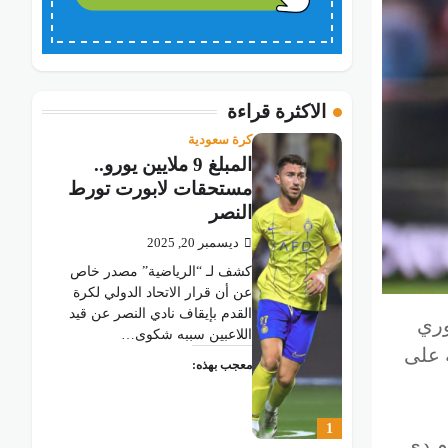
الاكثرة قراءة
كرة سعودية
المبلغ 9 ملايين يورو..
مستحقات لابورت تورط
النصر
ديسمبر 20, 2025
كشف لـ “الرياضية” مصدر خاص
عن أن قرار الاتحاد الدولي لكرة
القدم بإيقاف نادي النصر عن قيد
وري
اللاعبين سببه شكوى…
الرابعة على
معجب بهذه:
1
م دي