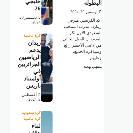
خليجي
البطولة
26.
ديسمبر 30, 2024
ديسمبر 20,
أكد الفرنسي هيرفي
2024
رينارد، مدرب المنتخب
السعودي الأول لكرة
كرة عالمية
القدم، أن الجيل الحالي
زيدان
من لاعبي الأخضر رائع
يدعم
وسيذكره الجميع،
الرياضيين
وعليهم…
الجزائريين
معجب بهذه:
في
أولمبياد
باريس
أغسطس
9, 2024
كرة سعودية
,
كرة عالمية
لقاء