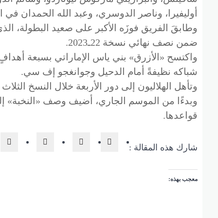
أوليفيرا، وناصر الدوسري، وعبد الله الحمدان في الدقائق 6 و25 و33 و55 و79 و84 و88 
ضمن نصف نهائي نسخة 22ـ2023.
شباكه نظيفةً أمام الدحيل وجوانغجو إف سي.
وتأهل الهلاليون إلى دور الأربعة خلال النسخ الثلاث ا
قواعدها.
شارك هذه المقالة :
معجب بهذه: