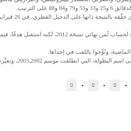
على الترتيب.
واكتسح «الأزرق» بني ياس الإماراتي بسبعة أهدافٍ لحساب ثُمن نهائي نسخة 2012، لكنه ا
لماضية، وتُوِّجوا باللقب في إحداها.
وبدءًا من الموسم الجاري، أضيف وصف «النخبة» إلى اسم