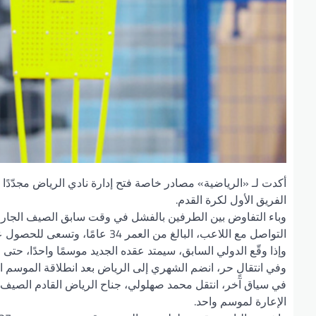
أكدت لـ «الرياضية» مصادر خاصة فتح إدارة نادي الرياض مجدّدًا
الفريق الأول لكرة القدم.
وباء التفاوض بين الطرفين بالفشل في وقت سابق الصيف الجاري، ب
التواصل مع اللاعب، البالغ من العمر 34 عامًا، وتسعى للحصول على توقيعه قبل إغلاق نافذة الانتقالات الإثنين.
وإذا وقّع الدولي السابق، سيمتد عقده الجديد موسمًا واحدًا، حتى صيف 2025، على غرار 
وفي انتقالٍ حر، انضم الشهري إلى الرياض بعد انطلاقة الموسم الماضي، ولعِب 23 مباراةً، ضمن دوري «رو
في سياق آخر، انتقل محمد صهلولي، جناح الرياض القادم الصيف ال
الإعارة لموسم واحد.