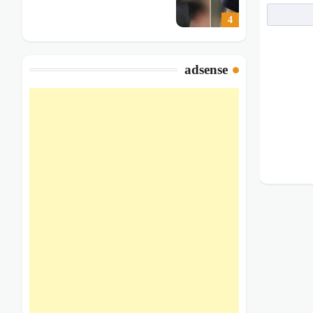
4
adsense