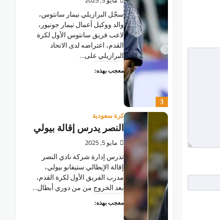
مايو 5, 2025
سجّل البرازيلي نيمار سانتوس،
والد ووكيل أعمال نيمار جونيور،
لاعب فريق سانتوس الأول لكرة
القدم، اعتراضه لدى الاتحاد
البرازيلي على…
معجب بهذه:
3
كرة سعودية
النصر يدرس إقالة بيولي
مايو 5, 2025
تدرس إدارة شركة نادي النصر
إقالة الإيطالي ستيفانو بيولي،
مدرب الفريق الأول لكرة القدم،
بعد الخروج من من دوري أبطال…
معجب بهذه: