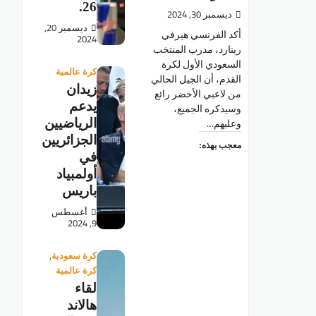
26.
ديسمبر 30, 2024
ديسمبر 20,
أكد الفرنسي هيرفي
2024
رينارد، مدرب المنتخب
السعودي الأول لكرة
كرة عالمية
القدم، أن الجيل الحالي
زيدان
من لاعبي الأخضر رائع
يدعم
وسيذكره الجميع،
وعليهم…
الرياضيين
الجزائريين
معجب بهذه:
في
أولمبياد
باريس
أغسطس
9, 2024
,
كرة سعودية
كرة عالمية
لقاء
هالاند