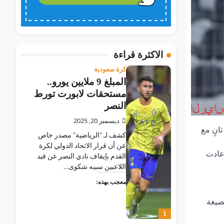
الاكثرة قراءة
كرة سعودية
المبلغ 9 ملايين يورو..
مستحقات لابورت تورط
النصر
ديسمبر 20, 2025
انٍ مع
كشف لـ “الرياضية” مصدر خاص
عن أن قرار الاتحاد الدولي لكرة
أعادت
القدم بإيقاف نادي النصر عن قيد
اللاعبين سببه شكوى…
معجب بهذه:
بصيغة
1