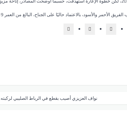
واشترى النادي عقد صهلولي من النصر ووقع معه حتى صيف 2027، لكن خطوة الإعارة استهدفت، حسبما أوضحت المصادر، إتاحة م
أحمر والأسود، بالاعتماد حاليًا على الجناح، البالغ من العمر 19 عامًا.
نواف العزيزي أصيب بقطع في الرباط الصليبي لركبته 