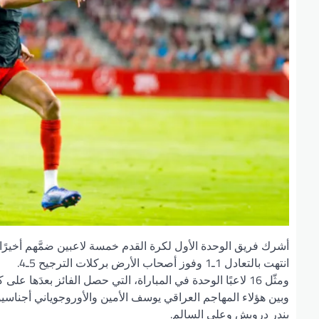
أشرك فريق الوحدة الأول لكرة القدم خمسة لاعبين ضمَّهم أخيرًا
انتهت بالتعادل 1ـ1 وفوز أصحاب الأرض بركلات الترجيح 5ـ4.
ومثّل 16 لاعبًا الوحدة في المباراة، التي حصل الفائز بعدَها على كأس مدينة غرناطة الوديّة.
وبين هؤلاء المهاجم العراقي يوسف الأمين والأوروجوياني أجناس
بندر درويش وعلي السالم.