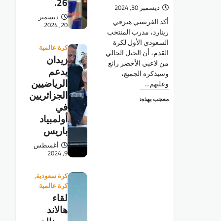
26.
ديسمبر 30, 2024
ديسمبر
أكد الفرنسي هيرفي
20, 2024
رينارد، مدرب المنتخب
السعودي الأول لكرة
كرة عالمية
القدم، أن الجيل الحالي
زيدان
من لاعبي الأخضر رائع
يدعم
وسيذكره الجميع،
الرياضيين
وعليهم…
الجزائريين
معجب بهذه:
في
أولمبياد
باريس
أغسطس
9, 2024
كرة سعودية
,
كرة عالمية
لقاء
هالاند