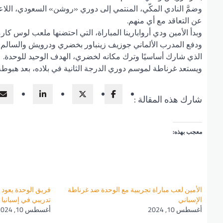
وضمَّ النادي المكّي، المنتمي إلى دوري «روشن» السعودي، اللا
عن التعاقد مع أي منهم.
وبدأ الأمين ودي أروابارينا المباراة، التي احتضنها ملعب لوس كا
ودفع المدرب الألماني جوزيف زينباور بخضري ودرويش والسالم ولا
الذي شارك أساسيًا وترك مكانه لخضري، الهدف الوحيد للوحدة.
ويستعد غرناطة لموسم دوري الدرجة الثانية في بلاده، بعد هبوط
شارك هذه المقالة :
معجب بهذه:
الأمين لعب مباراة تجريبية مع الوحدة ضد غرناطة
فريق الوحدة يعود 
الإسباني
تدريبي في إسبانيا
أغسطس 10, 2024
أغسطس 10, 2024