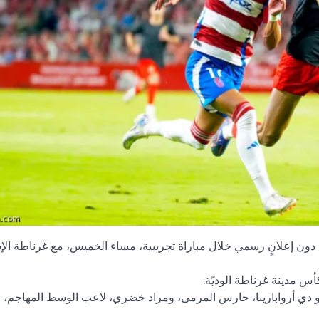
 دون إعلانٍ رسمي خلال مباراة تجريبية، مساء الخميس، مع غرناطة الإ
يو دي أروابارينا، حارس المرمى، ومراد خضري، لاعب الوسط المهاجم، 