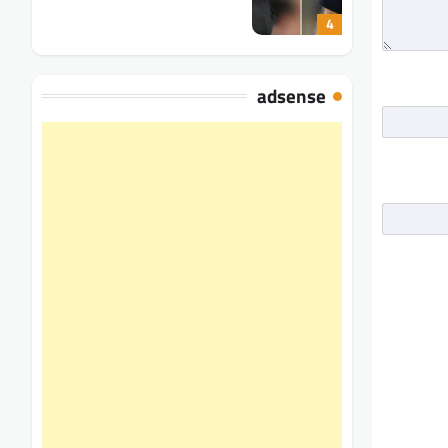
4
adsense