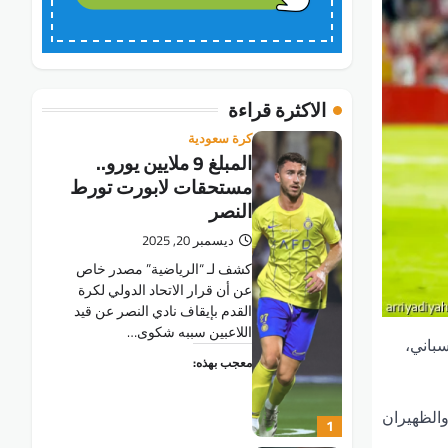
الاكثرة قراءة
كرة سعودية
المبلغ 9 ملايين يورو..
مستحقات لابورت تورط
النصر
ديسمبر 20, 2025
كشف لـ “الرياضية” مصدر خاص
عن أن قرار الاتحاد الدولي لكرة
القدم بإيقاف نادي النصر عن قيد
اللاعبين سببه شكوى…
سباني،
معجب بهذه:
والظهيران
1