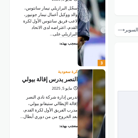
سجّل البرازيلي نيمار سانتوس،
والد ووكيل أعمال نيمار جونيور،
لاعب فريق سانتوس الأول لكرة
القدم، اعتراضه لدى الاتحاد
لسوبر
⟶
البرازيلي على…
معجب بهذه:
3
كرة سعودية
النصر يدرس إقالة بيولي
مايو 5, 2025
تدرس إدارة شركة نادي النصر
إقالة الإيطالي ستيفانو بيولي،
مدرب الفريق الأول لكرة القدم،
بعد الخروج من من دوري أبطال…
معجب بهذه: