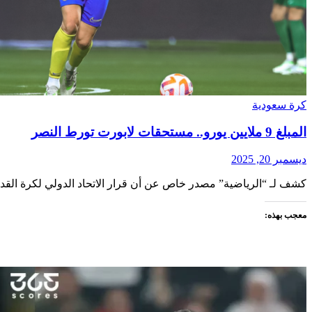
كرة سعودية
المبلغ 9 ملايين يورو.. مستحقات لابورت تورط النصر
ديسمبر 20, 2025
كشف لـ “الرياضية” مصدر خاص عن أن قرار الاتحاد الدولي لكرة القد
معجب بهذه: