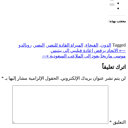
معجب بهذه:
Tagged
الدون
,
الفيحاء
,
المبراة القادة للنصر
,
النصر
,
رونالدو
تصفّح
⟵
الاتحاد يرفض إعادة فيليبي إلى بيتيس
موسى ماريجا يعود إلى الملاعب السعودية
⟶
المقالات
اترك تعليقاً
لن يتم نشر عنوان بريدك الإلكتروني.
الحقول الإلزامية مشار إليها بـ
*
التعليق
*