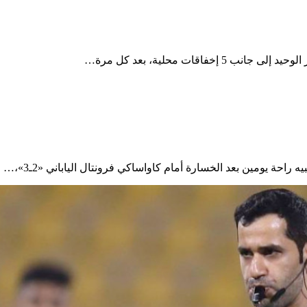
قات محلية، بعد كل مرة…
راحة يومين بعد الخسارة أمام كاواساكي فرونتال الياباني «2ـ3»،…