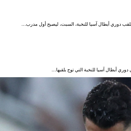
يج بلقب دوري أبطال آسيا للنخبة، السبت، ليصبح أول مدرب…